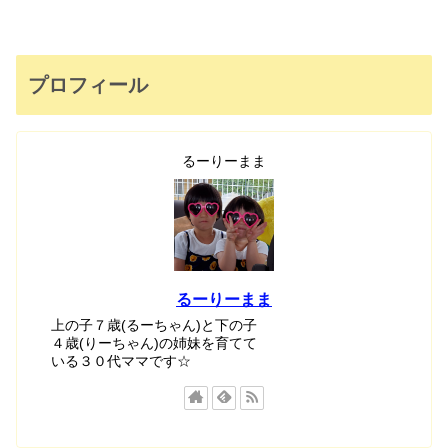
プロフィール
るーりーまま
るーりーまま
上の子７歳(るーちゃん)と下の子
４歳(りーちゃん)の姉妹を育てて
いる３０代ママです☆