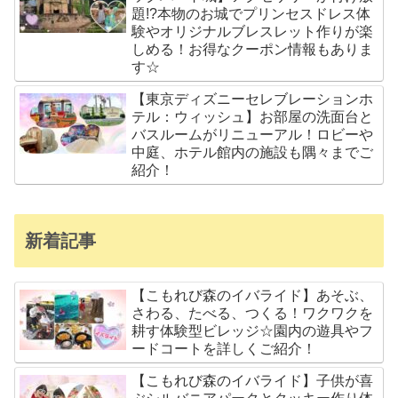
題!?本物のお城でプリンセスドレス体
験やオリジナルブレスレット作りが楽
しめる！お得なクーポン情報もありま
す☆
【東京ディズニーセレブレーションホ
テル：ウィッシュ】お部屋の洗面台と
バスルームがリニューアル！ロビーや
中庭、ホテル館内の施設も隅々までご
紹介！
新着記事
【こもれび森のイバライド】あそぶ、
さわる、たべる、つくる！ワクワクを
耕す体験型ビレッジ☆園内の遊具やフ
ードコートを詳しくご紹介！
【こもれび森のイバライド】子供が喜